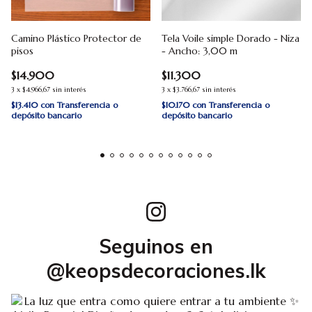
Camino Plástico Protector de
Tela Voile simple Dorado - Niza
pisos
- Ancho: 3,00 m
$14.900
$11.300
3
x
$4.966,67
sin interés
3
x
$3.766,67
sin interés
$13.410
con
Transferencia o
$10.170
con
Transferencia o
depósito bancario
depósito bancario
Seguinos en
@keopsdecoraciones.lk