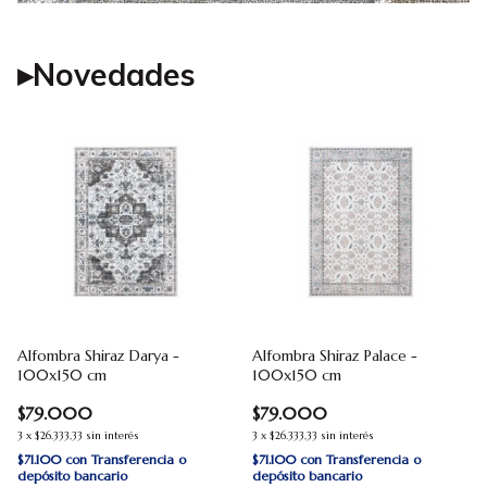
▸Novedades
Alfombra Shiraz Darya -
Alfombra Shiraz Palace -
100x150 cm
100x150 cm
$79.000
$79.000
3
x
$26.333,33
sin interés
3
x
$26.333,33
sin interés
$71.100
con
Transferencia o
$71.100
con
Transferencia o
depósito bancario
depósito bancario