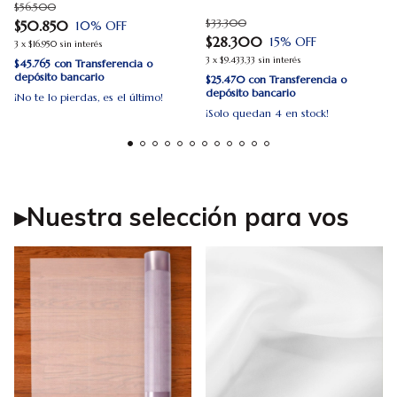
$56.500
$33.300
$50.850
10
% OFF
$28.300
15
% OFF
3
x
$16.950
sin interés
3
x
$9.433,33
sin interés
$45.765
con
Transferencia o
depósito bancario
$25.470
con
Transferencia o
depósito bancario
¡No te lo pierdas, es el último!
¡Solo quedan
4
en stock!
▸Nuestra selección para vos