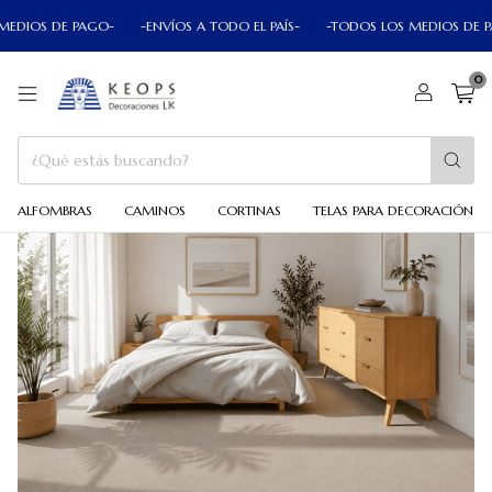
 PAGO-
-ENVÍOS A TODO EL PAÍS-
-TODOS LOS MEDIOS DE PAGO-
-
0
ALFOMBRAS
CAMINOS
CORTINAS
TELAS PARA DECORACIÓN