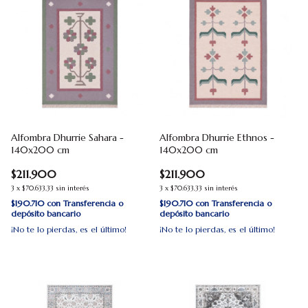
Alfombra Dhurrie Sahara -
Alfombra Dhurrie Ethnos -
140x200 cm
140x200 cm
$211.900
$211.900
3
x
$70.633,33
sin interés
3
x
$70.633,33
sin interés
$190.710
con
Transferencia o
$190.710
con
Transferencia o
depósito bancario
depósito bancario
¡No te lo pierdas, es el último!
¡No te lo pierdas, es el último!