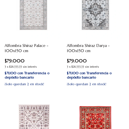
Alfombra Shiraz Palace -
Alfombra Shiraz Darya -
100x150 cm
100x150 cm
$79.000
$79.000
3
x
$26.333,33
sin interés
3
x
$26.333,33
sin interés
$71.100
con
Transferencia o
$71.100
con
Transferencia o
depósito bancario
depósito bancario
¡Solo quedan
2
en stock!
¡Solo quedan
2
en stock!