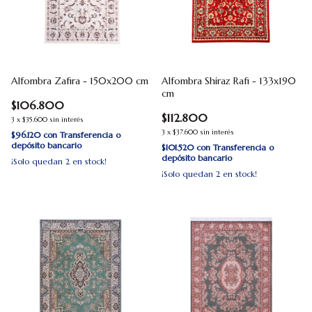
Alfombra Zafira - 150x200 cm
Alfombra Shiraz Rafi - 133x190
cm
$106.800
$112.800
3
x
$35.600
sin interés
3
x
$37.600
sin interés
$96.120
con
Transferencia o
depósito bancario
$101.520
con
Transferencia o
depósito bancario
¡Solo quedan
2
en stock!
¡Solo quedan
2
en stock!