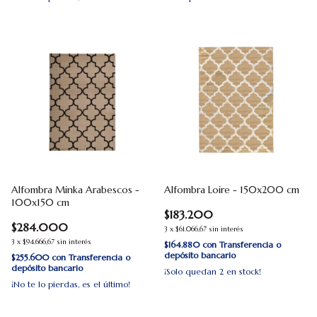
Alfombra Minka Arabescos -
Alfombra Loire - 150x200 cm
100x150 cm
$183.200
$284.000
3
x
$61.066,67
sin interés
3
x
$94.666,67
sin interés
$164.880
con
Transferencia o
depósito bancario
$255.600
con
Transferencia o
depósito bancario
¡Solo quedan
2
en stock!
¡No te lo pierdas, es el último!