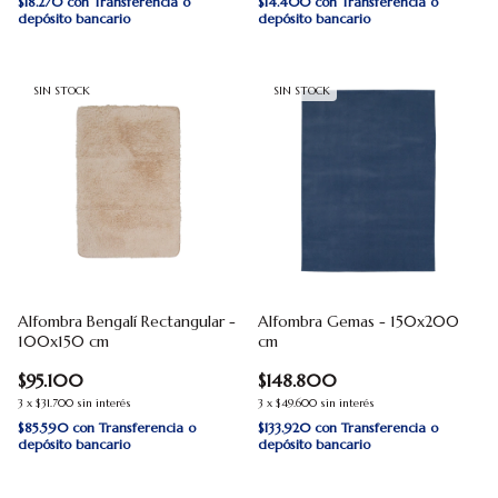
$18.270
con
Transferencia o
$14.400
con
Transferencia o
depósito bancario
depósito bancario
SIN STOCK
SIN STOCK
Alfombra Bengalí Rectangular -
Alfombra Gemas - 150x200
100x150 cm
cm
$95.100
$148.800
3
x
$31.700
sin interés
3
x
$49.600
sin interés
$85.590
con
Transferencia o
$133.920
con
Transferencia o
depósito bancario
depósito bancario