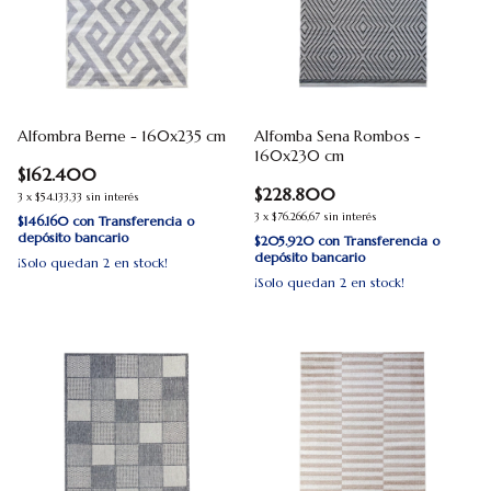
Alfombra Berne - 160x235 cm
Alfomba Sena Rombos -
160x230 cm
$162.400
$228.800
3
x
$54.133,33
sin interés
3
x
$76.266,67
sin interés
$146.160
con
Transferencia o
depósito bancario
$205.920
con
Transferencia o
depósito bancario
¡Solo quedan
2
en stock!
¡Solo quedan
2
en stock!