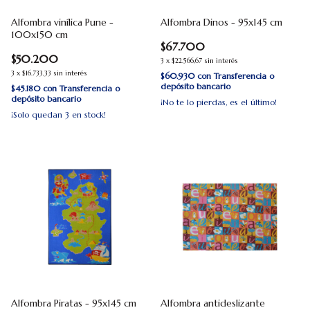
Alfombra vinílica Pune -
Alfombra Dinos - 95x145 cm
100x150 cm
$67.700
$50.200
3
x
$22.566,67
sin interés
3
x
$16.733,33
sin interés
$60.930
con
Transferencia o
depósito bancario
$45.180
con
Transferencia o
depósito bancario
¡No te lo pierdas, es el último!
¡Solo quedan
3
en stock!
Alfombra Piratas - 95x145 cm
Alfombra antideslizante