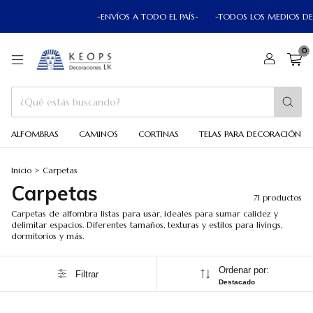
-ENVÍOS A TODO EL PAÍS-
-TODOS LOS MEDIOS DE PAGO-
0
ALFOMBRAS
CAMINOS
CORTINAS
TELAS PARA DECORACIÓN
Inicio
>
Carpetas
Carpetas
71 productos
Carpetas de alfombra listas para usar, ideales para sumar calidez y
delimitar espacios. Diferentes tamaños, texturas y estilos para livings,
dormitorios y más.
Ordenar por:
Filtrar
Destacado