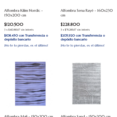
Alfombra Kilim Nordic -
Alfombra Sena Rayé - 160x230
150x200 cm
cm
$120.500
$228.800
3
x
$40.166,67
sin interés
3
x
$76.266,67
sin interés
$108.450
con
Transferencia o
$205.920
con
Transferencia o
depósito bancario
depósito bancario
¡No te lo pierdas, es el último!
¡No te lo pierdas, es el último!
Alfombra Mali - 150x200 cm
Alfombra Sand - 150x200 cm