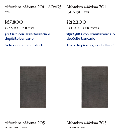
Alfombra Máxima 701 - 80x125
Alfombra Máxima 701 -
cm
130x190 cm
$67.800
$212.200
3
x
$22.600
sin interés
3
x
$70.733,33
sin interés
$61.020
con
Transferencia o
$190.980
con
Transferencia o
depósito bancario
depósito bancario
¡Solo quedan
2
en stock!
¡No te lo pierdas, es el último!
Alfombra Máxima 705 -
Alfombra Máxima 705 -