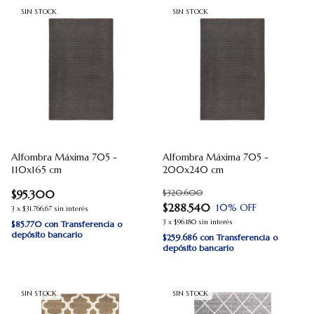
SIN STOCK
SIN STOCK
Alfombra Máxima 705 -
Alfombra Máxima 705 -
110x165 cm
200x240 cm
$95.300
$320.600
$288.540
10
% OFF
3
x
$31.766,67
sin interés
3
x
$96.180
sin interés
$85.770
con
Transferencia o
depósito bancario
$259.686
con
Transferencia o
depósito bancario
SIN STOCK
SIN STOCK