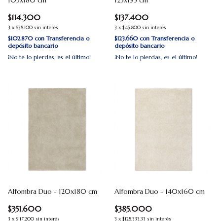
105x180 cm
125x195 cm
$114.300
$137.400
3
x
$38.100
sin interés
3
x
$45.800
sin interés
$102.870
con
Transferencia o
$123.660
con
Transferencia o
depósito bancario
depósito bancario
¡No te lo pierdas, es el último!
¡No te lo pierdas, es el último!
Alfombra Duo - 120x180 cm
Alfombra Duo - 140x160 cm
$351.600
$385.000
3
x
$117.200
sin interés
3
x
$128.333,33
sin interés