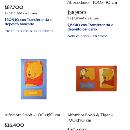
Abecedario - 100x130 cm
$67.700
$38.900
3
x
$22.566,67
sin interés
3
x
$12.966,67
sin interés
$60.930
con
Transferencia o
depósito bancario
$35.010
con
Transferencia o
depósito bancario
¡No te lo pierdas, es el último!
¡Solo quedan
2
en stock!
Alfombra Pooh - 100x150 cm
Alfombra Pooh & Tiger -
100x150 cm
$26.400