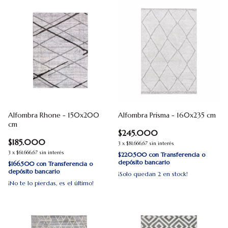
Alfombra Rhone - 150x200
Alfombra Prisma - 160x235 cm
cm
$245.000
$185.000
3
x
$81.666,67
sin interés
3
x
$61.666,67
sin interés
$220.500
con
Transferencia o
depósito bancario
$166.500
con
Transferencia o
depósito bancario
¡Solo quedan
2
en stock!
¡No te lo pierdas, es el último!