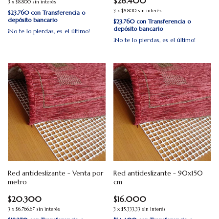
$26.400
3
x
$8.800
sin interés
3
x
$8.800
sin interés
$23.760
con
Transferencia o
depósito bancario
$23.760
con
Transferencia o
depósito bancario
¡No te lo pierdas, es el último!
¡No te lo pierdas, es el último!
Red antideslizante - Venta por
Red antideslizante - 90x150
metro
cm
$20.300
$16.000
3
x
$6.766,67
sin interés
3
x
$5.333,33
sin interés