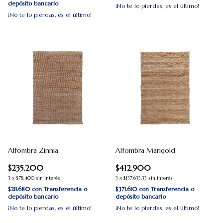
depósito bancario
¡No te lo pierdas, es el último!
¡No te lo pierdas, es el último!
Alfombra Zinnia
Alfombra Marigold
$235.200
$412.900
3
x
$78.400
sin interés
3
x
$137.633,33
sin interés
$211.680
con
Transferencia o
$371.610
con
Transferencia o
depósito bancario
depósito bancario
¡No te lo pierdas, es el último!
¡No te lo pierdas, es el último!