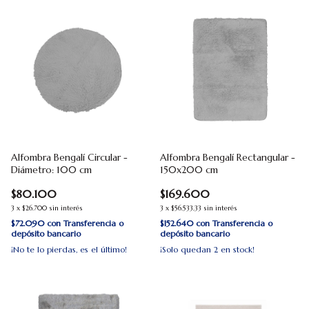
Alfombra Bengalí Circular -
Alfombra Bengalí Rectangular -
Diámetro: 100 cm
150x200 cm
$80.100
$169.600
3
x
$26.700
sin interés
3
x
$56.533,33
sin interés
$72.090
con
Transferencia o
$152.640
con
Transferencia o
depósito bancario
depósito bancario
¡No te lo pierdas, es el último!
¡Solo quedan
2
en stock!