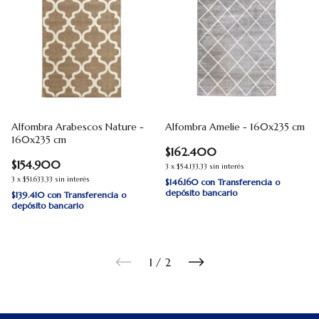
Alfombra Arabescos Nature -
Alfombra Amelie - 160x235 cm
160x235 cm
$162.400
$154.900
3
x
$54.133,33
sin interés
3
x
$51.633,33
sin interés
$146.160
con
Transferencia o
depósito bancario
$139.410
con
Transferencia o
depósito bancario
1
/
2