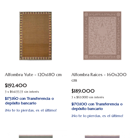
Alfombra Yute - 120x180 cm
Alfombra Raices - 160x200
cm
$192.400
$189.000
3
x
$64.133,33
sin interés
3
x
$63.000
sin interés
$173.160
con
Transferencia o
depósito bancario
$170.100
con
Transferencia o
depósito bancario
¡No te lo pierdas, es el último!
¡No te lo pierdas, es el último!