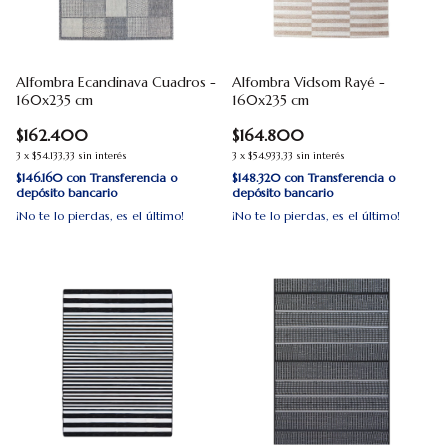
Alfombra Ecandinava Cuadros -
Alfombra Vidsom Rayé -
160x235 cm
160x235 cm
$162.400
$164.800
3
x
$54.133,33
sin interés
3
x
$54.933,33
sin interés
$146.160
con
Transferencia o
$148.320
con
Transferencia o
depósito bancario
depósito bancario
¡No te lo pierdas, es el último!
¡No te lo pierdas, es el último!