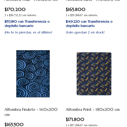
$170.200
$165.800
3
x
$56.733,33
sin interés
3
x
$55.266,67
sin interés
$153.180
con
Transferencia o
$149.220
con
Transferencia o
depósito bancario
depósito bancario
¡No te lo pierdas, es el último!
¡Solo quedan
2
en stock!
Alfombra Firulete - 160x200
Alfombra Print - 180x200 cm
cm
$171.800
$165.500
3
x
$57.266,67
sin interés