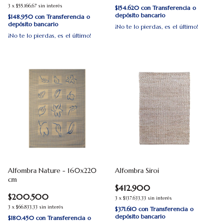
3
x
$55.166,67
sin interés
$154.620
con
Transferencia o
depósito bancario
$148.950
con
Transferencia o
depósito bancario
¡No te lo pierdas, es el último!
¡No te lo pierdas, es el último!
Alfombra Nature - 160x220
Alfombra Siroi
cm
$412.900
$200.500
3
x
$137.633,33
sin interés
3
x
$66.833,33
sin interés
$371.610
con
Transferencia o
depósito bancario
$180.450
con
Transferencia o