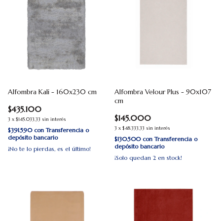
Alfombra Kali - 160x230 cm
Alfombra Velour Plus - 90x107
cm
$435.100
$145.000
3
x
$145.033,33
sin interés
3
x
$48.333,33
sin interés
$391.590
con
Transferencia o
depósito bancario
$130.500
con
Transferencia o
depósito bancario
¡No te lo pierdas, es el último!
¡Solo quedan
2
en stock!