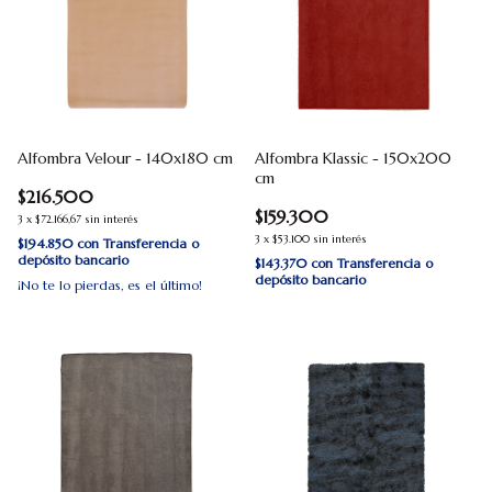
Alfombra Velour - 140x180 cm
Alfombra Klassic - 150x200
cm
$216.500
$159.300
3
x
$72.166,67
sin interés
3
x
$53.100
sin interés
$194.850
con
Transferencia o
depósito bancario
$143.370
con
Transferencia o
depósito bancario
¡No te lo pierdas, es el último!