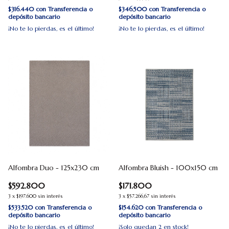
$316.440
con
Transferencia o
$346.500
con
Transferencia o
depósito bancario
depósito bancario
¡No te lo pierdas, es el último!
¡No te lo pierdas, es el último!
Alfombra Duo - 125x230 cm
Alfombra Bluish - 100x150 cm
$592.800
$171.800
3
x
$197.600
sin interés
3
x
$57.266,67
sin interés
$533.520
con
Transferencia o
$154.620
con
Transferencia o
depósito bancario
depósito bancario
¡No te lo pierdas, es el último!
¡Solo quedan
2
en stock!