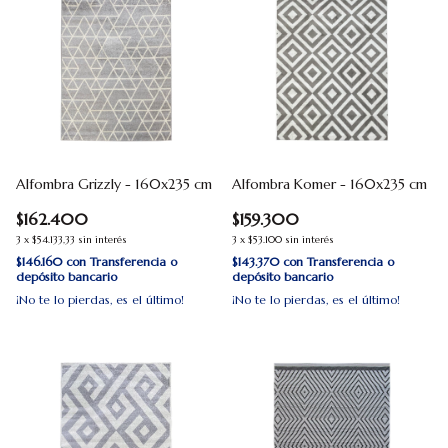
Alfombra Grizzly - 160x235 cm
Alfombra Komer - 160x235 cm
$162.400
$159.300
3
x
$54.133,33
sin interés
3
x
$53.100
sin interés
$146.160
con
Transferencia o
$143.370
con
Transferencia o
depósito bancario
depósito bancario
¡No te lo pierdas, es el último!
¡No te lo pierdas, es el último!