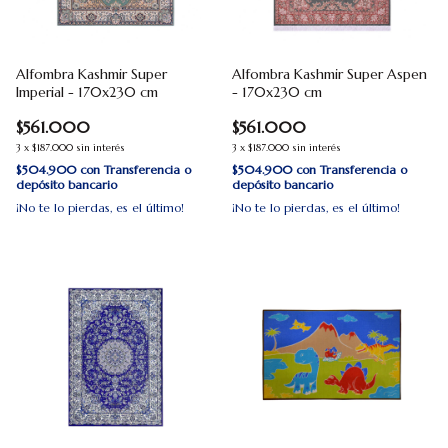
Alfombra Kashmir Super
Alfombra Kashmir Super Aspen
Imperial - 170x230 cm
- 170x230 cm
$561.000
$561.000
3
x
$187.000
sin interés
3
x
$187.000
sin interés
$504.900
con
Transferencia o
$504.900
con
Transferencia o
depósito bancario
depósito bancario
¡No te lo pierdas, es el último!
¡No te lo pierdas, es el último!