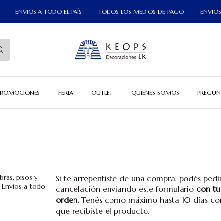
VÍOS A TODO EL PAÍS-
-TODOS LOS MEDIOS DE PAGO-
-ENVÍOS A TODO 
PROMOCIONES
FERIA
OUTLET
QUIÉNES SOMOS
PREGUN
ras, pisos y
Si te arrepentiste de una compra, podés pedir
. Envíos a todo
cancelación enviando este formulario
con t
orden.
Tenés como máximo hasta 10 días cor
que recibiste el producto.