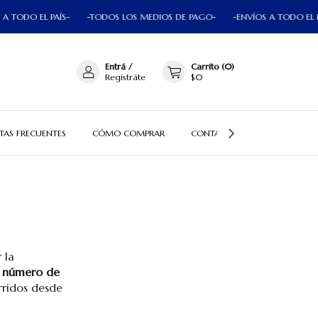
EL PAÍS-
-TODOS LOS MEDIOS DE PAGO-
-ENVÍOS A TODO EL PAÍS-
Entrá
/
Carrito
(
0
)
Registráte
$0
TAS FRECUENTES
CÓMO COMPRAR
CONTACTO
CÓMO LLEG
 la
u número de
ridos desde