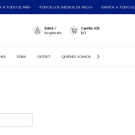
 TODO EL PAÍS-
-TODOS LOS MEDIOS DE PAGO-
-ENVÍOS A TODO EL PA
Entrá
/
Carrito
(
0
)
Registráte
$0
NES
FERIA
OUTLET
QUIÉNES SOMOS
PREGUNTAS FRECU