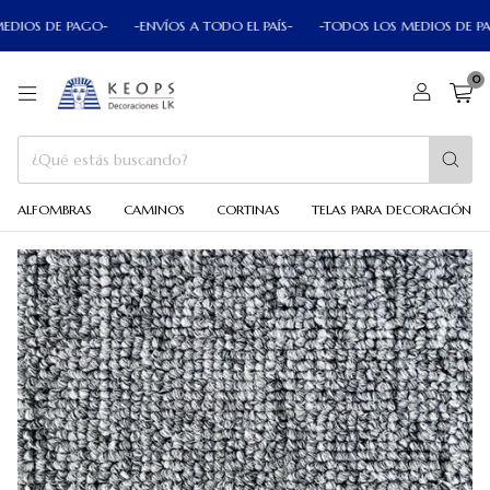
 DE PAGO-
-ENVÍOS A TODO EL PAÍS-
-TODOS LOS MEDIOS DE PAGO-
0
ALFOMBRAS
CAMINOS
CORTINAS
TELAS PARA DECORACIÓN