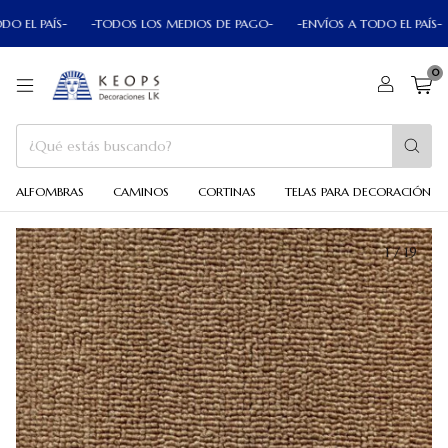
EL PAÍS-
-TODOS LOS MEDIOS DE PAGO-
-ENVÍOS A TODO EL PAÍS-
0
ALFOMBRAS
CAMINOS
CORTINAS
TELAS PARA DECORACIÓN
1
/
19