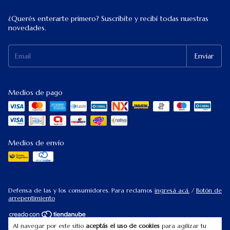
¿Querés enterarte primero? Suscribite y recibí todas nuestras
novedades.
Medios de pago
Medios de envío
Defensa de las y los consumidores. Para reclamos
ingresá acá.
/
Botón de
arrepentimiento
Al navegar por este sitio
aceptás el uso de cookies
para agilizar tu
Copyright Keops Decoraciones LK - 2026. Todos los derechos reservados.