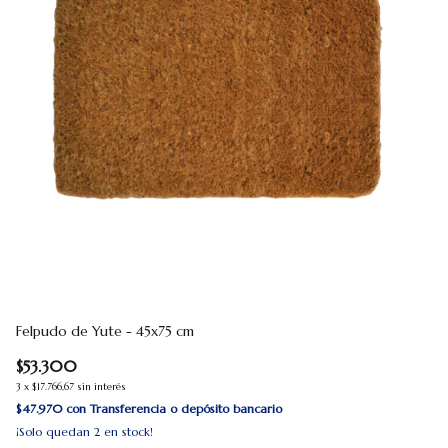
Felpudo de Yute - 45x75 cm
Fe
$53.300
$
3
x
$17.766,67
sin interés
3
x
$47.970
con
Transferencia o depósito bancario
$3
¡Solo quedan
2
en stock!