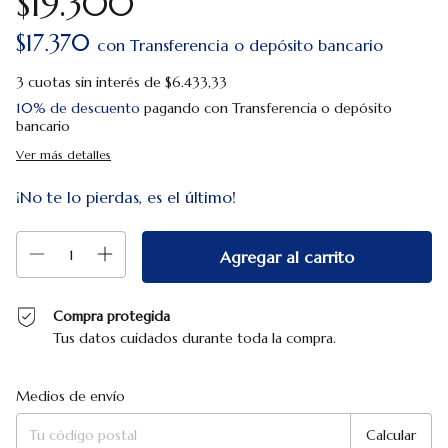
$19.300
$17.370
con
Transferencia o depósito bancario
3
cuotas sin interés de
$6.433,33
10% de descuento
pagando con Transferencia o depósito
bancario
Ver más detalles
¡No te lo pierdas, es el último!
Compra protegida
Tus datos cuidados durante toda la compra.
Entregas para el CP:
Cambiar CP
Medios de envío
Calcular