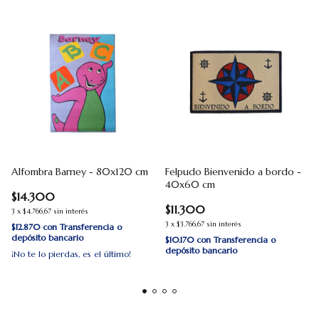
Alfombra Barney - 80x120 cm
Felpudo Bienvenido a bordo -
40x60 cm
$14.300
$11.300
3
x
$4.766,67
sin interés
3
x
$3.766,67
sin interés
$12.870
con
Transferencia o
depósito bancario
$10.170
con
Transferencia o
depósito bancario
¡No te lo pierdas, es el último!