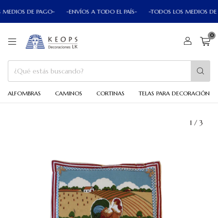
MEDIOS DE PAGO-
-ENVÍOS A TODO EL PAÍS-
-TODOS LOS MEDIOS DE P
0
ALFOMBRAS
CAMINOS
CORTINAS
TELAS PARA DECORACIÓN
1
/
3