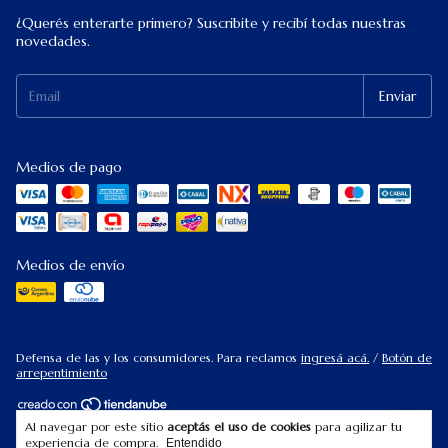
¿Querés enterarte primero? Suscribite y recibí todas nuestras
novedades.
Medios de pago
Medios de envío
Defensa de las y los consumidores. Para reclamos
ingresá acá.
/
Botón de
arrepentimiento
Al navegar por este sitio
aceptás el uso de cookies
para agilizar tu
Copyright Keops Decoraciones LK - 2026. Todos los derechos reservados.
experiencia de compra.
Entendido