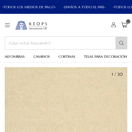
TODOS LOS MEDIOS DE PAGO-
-ENVÍOS A TODO EL PAÍS-
-TODOS LOS M
0
ALFOMBRAS
CAMINOS
CORTINAS
TELAS PARA DECORACIÓN
1
/
20