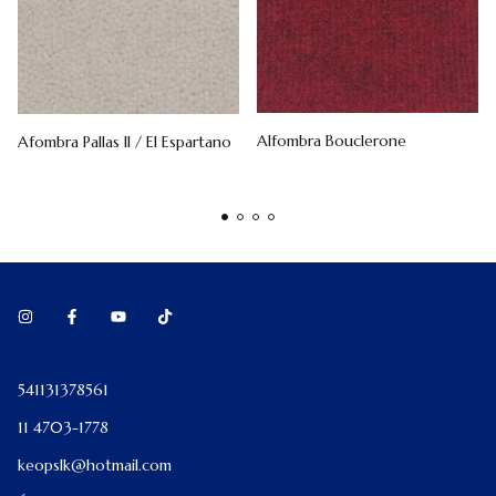
Alfombra Bouclerone
Afombra Pallas II / El Espartano
541131378561
11 4703-1778
keopslk@hotmail.com